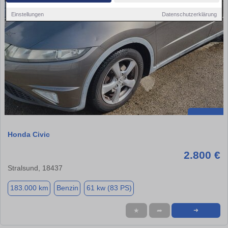
Einstellungen
Datenschutzerklärung
Honda Civic
2.800 €
Stralsund, 18437
183.000 km
Benzin
61 kw (83 PS)
★
➦
➜