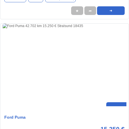
★
➦
➜
Ford Puma
15.250 €