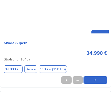
Skoda Superb
34.990 €
Stralsund, 18437
34.000 km
Benzin
110 kw (150 PS)
★
➦
➜