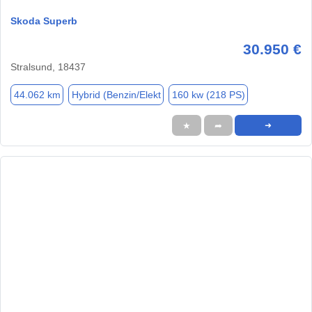
Skoda Superb
30.950 €
Stralsund, 18437
44.062 km
Hybrid (Benzin/Elekt
160 kw (218 PS)
★
➦
➜