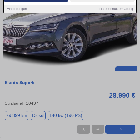
Einstellungen
Datenschutzerklärung
Skoda Superb
28.990 €
Stralsund, 18437
79.899 km
Diesel
140 kw (190 PS)
★
➦
➜