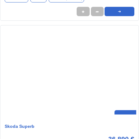
★
➦
➜
Skoda Superb
36.890 €