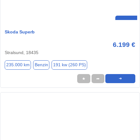
Skoda Superb
6.199 €
Stralsund, 18435
235.000 km
Benzin
191 kw (260 PS)
★
➦
➜