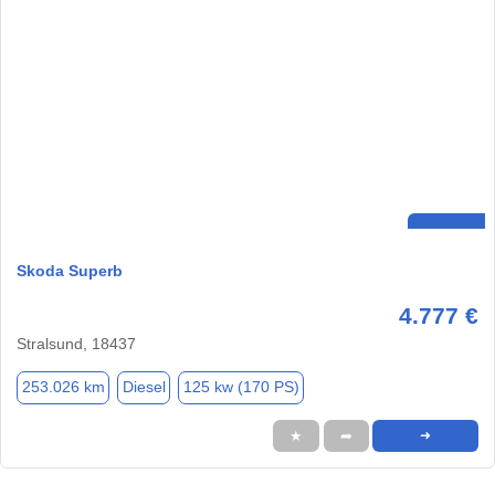
Skoda Superb
4.777 €
Stralsund, 18437
253.026 km
Diesel
125 kw (170 PS)
★
➦
➜