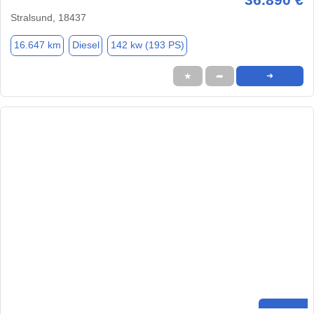
Stralsund, 18437
16.647 km
Diesel
142 kw (193 PS)
★
➦
➜