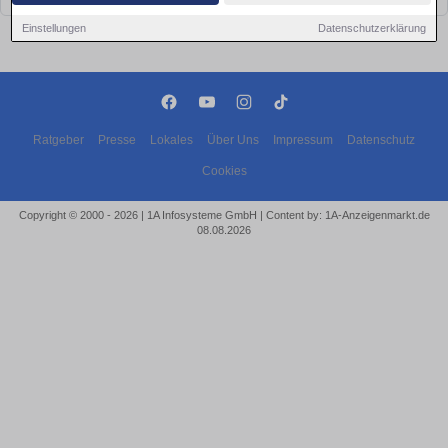
Einstellungen
Datenschutzerklärung
Ratgeber
Presse
Lokales
Über Uns
Impressum
Datenschutz
Cookies
Copyright © 2000 - 2026 | 1A Infosysteme GmbH | Content by: 1A-Anzeigenmarkt.de
08.08.2026