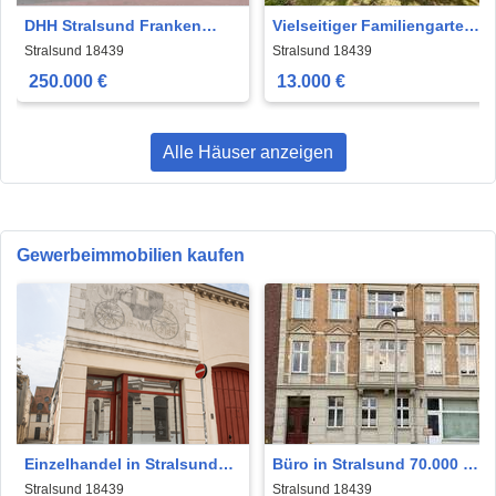
DHH Stralsund Franken
Vielseitiger Familiengarten
750m2 Grundstück 110m2
in Stralsund - Devin
Stralsund 18439
Stralsund 18439
Wfl
250.000 €
13.000 €
Alle Häuser anzeigen
Gewerbeimmobilien kaufen
Einzelhandel in Stralsund
Büro in Stralsund 70.000 €
89.000 € 16 m²
27.05 m²
Stralsund 18439
Stralsund 18439