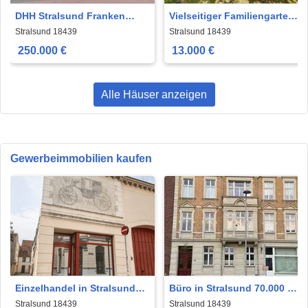
DHH Stralsund Franken
Vielseitiger Familiengarten
750m2 Grundstück 110m2
in Stralsund - Devin
Stralsund 18439
Stralsund 18439
Wfl
250.000 €
13.000 €
Alle Häuser anzeigen
Gewerbeimmobilien kaufen
Einzelhandel in Stralsund
Büro in Stralsund 70.000 €
89.000 € 16 m²
27.05 m²
Stralsund 18439
Stralsund 18439