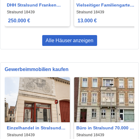
DHH Stralsund Franken
Vielseitiger Familiengarten
750m2 Grundstück 110m2
in Stralsund - Devin
Stralsund 18439
Stralsund 18439
Wfl
250.000 €
13.000 €
Alle Häuser anzeigen
Gewerbeimmobilien kaufen
Einzelhandel in Stralsund
Büro in Stralsund 70.000 €
89.000 € 16 m²
27.05 m²
Stralsund 18439
Stralsund 18439