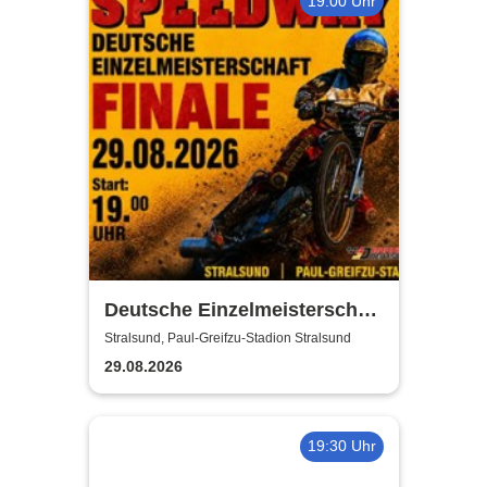
19:00 Uhr
Deutsche Einzelmeisterschaft
Finale | MC Nordstern
Stralsund, Paul-Greifzu-Stadion Stralsund
Stralsund
29.08.2026
19:30 Uhr