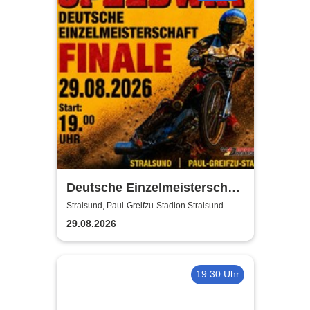
Deutsche Einzelmeisterschaft
Finale | MC Nordstern
Stralsund, Paul-Greifzu-Stadion Stralsund
Stralsund
29.08.2026
19:30 Uhr