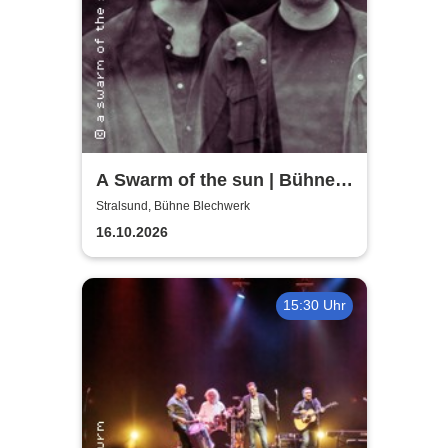
A Swarm of the sun | Bühne
Blechwerk
Stralsund, Bühne Blechwerk
16.10.2026
15:30 Uhr