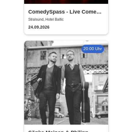
ComedySpass - Live Comedy
Mix-Show
Stralsund, Hotel Baltic
24.09.2026
20:00 Uhr