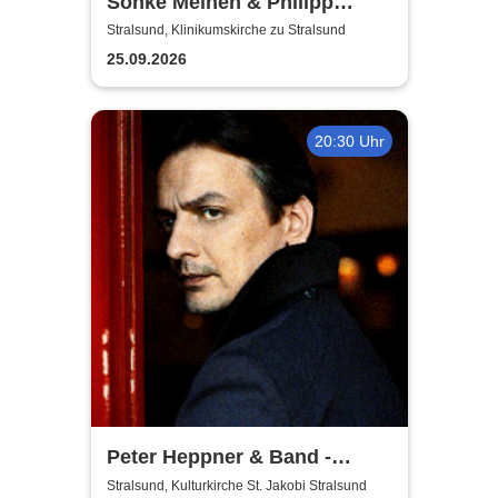
Sönke Meinen & Philipp
Wiechert | Konzert in
Stralsund, Klinikumskirche zu Stralsund
Klinikumskirche Strasund
25.09.2026
20:30 Uhr
Peter Heppner & Band -
Akustik Tour 2026
Stralsund, Kulturkirche St. Jakobi Stralsund