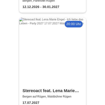
Mords-Versteigerung
Bergen, Parkhotel Rügen
12.12.2026 - 30.01.2027
20:00 Uhr
Stereoact feat. Lena Marie
Engel - Ich liebe das Leben -
Bergen auf Rügen, Waldbühne Rügen
Party 2027
17.07.2027