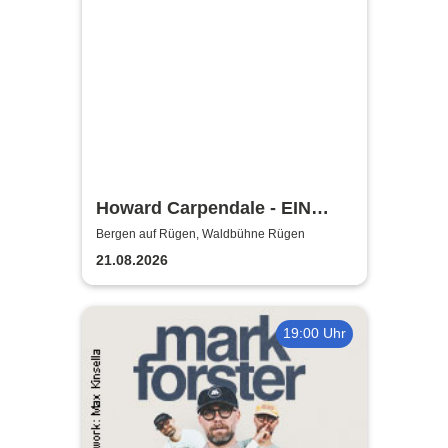
Howard Carpendale - EIN
SOMMER MIT EUCH – 2026
Bergen auf Rügen, Waldbühne Rügen
21.08.2026
19:00 Uhr