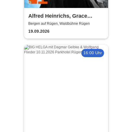
Alfred Heinrichs, Grace
Thompson, Dr. Sheppat
Bergen auf Rügen, Waldbühne Rügen
19.09.2026
16:00 Uhr