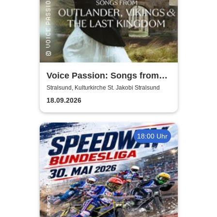
Voice Passion: Songs from
Outlander, Vikings & The Last
Stralsund, Kulturkirche St. Jakobi Stralsund
Kingdom
18.09.2026
18:00 Uhr