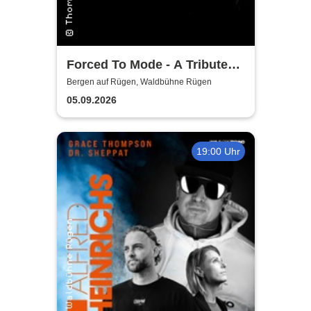
Forced To Mode - A Tribute
To Depeche Mode
Bergen auf Rügen, Waldbühne Rügen
05.09.2026
19:00 Uhr