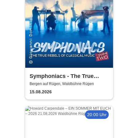
Symphoniacs - The True
Rebels Of Classical Music
Bergen auf Rügen, Waldbühne Rügen
15.08.2026
20:00 Uhr