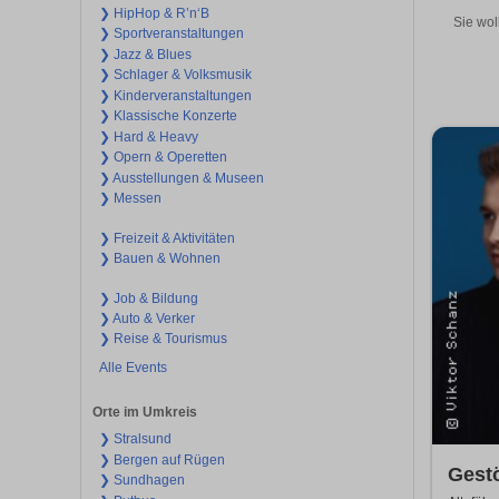
❯ HipHop & R’n‘B
Sie wol
❯ Sportveranstaltungen
❯ Jazz & Blues
❯ Schlager & Volksmusik
❯ Kinderveranstaltungen
❯ Klassische Konzerte
❯ Hard & Heavy
❯ Opern & Operetten
❯ Ausstellungen & Museen
❯ Messen
❯ Freizeit & Aktivitäten
❯ Bauen & Wohnen
❯ Job & Bildung
❯ Auto & Verker
❯ Reise & Tourismus
Alle Events
Orte im Umkreis
❯ Stralsund
❯ Bergen auf Rügen
Gestö
❯ Sundhagen