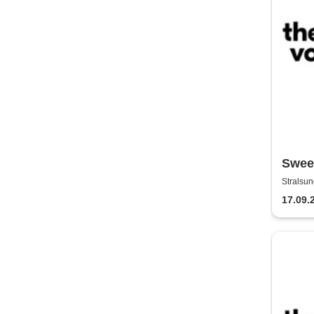
Swee
Vorp
Stralsun
17.09.