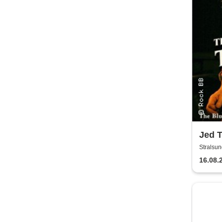
Jed 
Tour
Stralsun
Adolf-Sa
16.08.