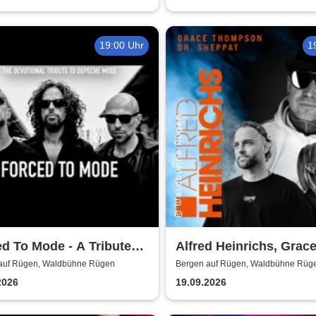
19:00 Uhr
1
d To Mode - A Tribute
Alfred Heinrichs, Grac
epeche Mode
Thompson, Dr. Sheppa
auf Rügen, Waldbühne Rügen
Bergen auf Rügen, Waldbühne Rüg
2026
19.09.2026