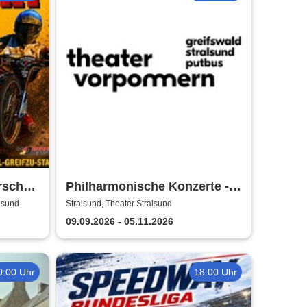
rschaft
Philharmonische Konzerte -
Theater Vorpommern
alsund
Stralsund, Theater Stralsund
09.09.2026 - 05.11.2026
0:00 Uhr
18:00 Uhr