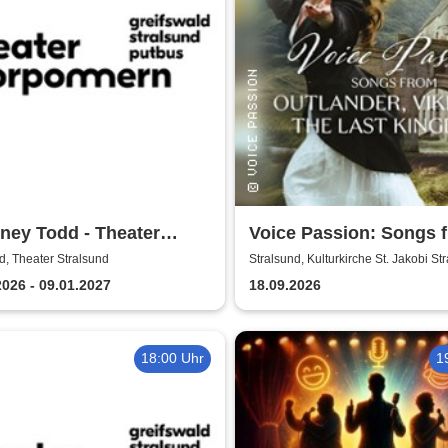
ney Todd - Theater
Voice Passion: Songs 
ommern
Outlander, Vikings & T
d, Theater Stralsund
Stralsund, Kulturkirche St. Jakobi St
Kingdom
2026 - 09.01.2027
18.09.2026
18:00 Uhr
1