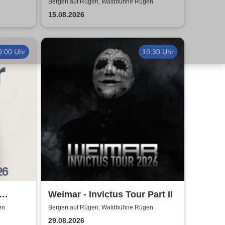
Rebels Of Classical Music
Bergen auf Rügen, Waldbühne Rügen
15.08.2026
9:00 Uhr
19:30 Uhr
Weimar - Invictus Tour Part II
en
Bergen auf Rügen, Waldbühne Rügen
29.08.2026