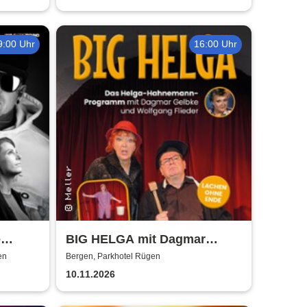
9:00 Uhr
16:00 Uhr
e
BIG HELGA mit Dagmar
t
Gelbke & Wolfgang Fliedler
en
Bergen, Parkhotel Rügen
10.11.2026