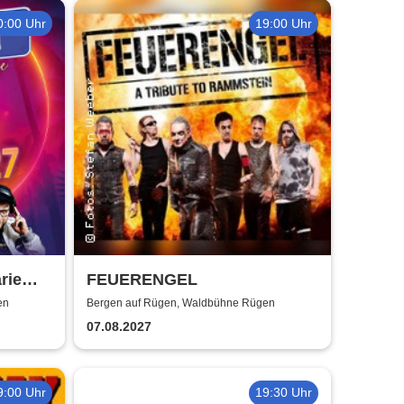
0:00 Uhr
19:00 Uhr
rie
FEUERENGEL
eben -
en
Bergen auf Rügen, Waldbühne Rügen
07.08.2027
9:00 Uhr
19:30 Uhr