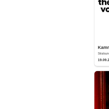
Kamm
Vorp
Stralsun
19.09.