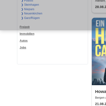
❯ Putbus
Altefähr,
❯ Steinhagen
28.08.
❯ Niepars
❯ Neuenkirchen
❯ Garz/Rügen
Freizeit
Immobilien
Autos
Jobs
Howa
SOMM
Bergen 
21.08.