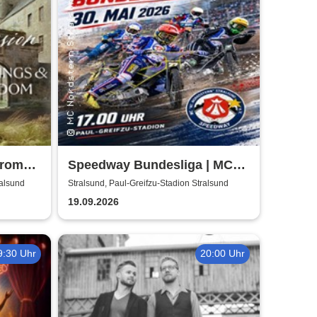
from
Speedway Bundesliga | MC
he Last
Nordstern Stralsund
ralsund
Stralsund, Paul-Greifzu-Stadion Stralsund
19.09.2026
9:30 Uhr
20:00 Uhr