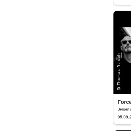
Force
To D
Bergen 
05.09.