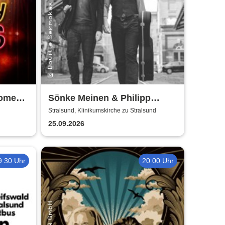
Comedy
Sönke Meinen & Philipp
Wiechert | Konzert in
Stralsund, Klinikumskirche zu Stralsund
Klinikumskirche Strasund
25.09.2026
9:30 Uhr
20:00 Uhr