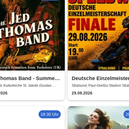
Thomas Band - Summer
Deutsche Einzelmeiste
 2026
Finale | MC Nordstern
d, Kulturkirche St. Jakobi (Gustav-
Stralsund, Paul-Greifzu-Stadion Str
al)
Stralsund
2026
29.08.2026
18:30 Uhr
2