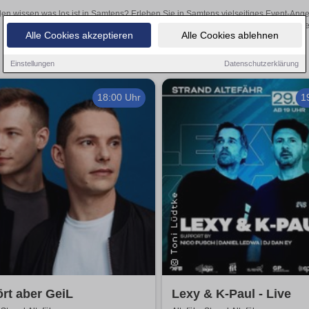
len wissen was los ist in Samtens? Erleben Sie in Samtens vielseitiges Event-Ang
oder aufregende Veranstaltungen in Samtens – hier finden
Alle Cookies akzeptieren
Alle Cookies ablehnen
Einstellungen
Datenschutzerklärung
18:00 Uhr
1
rt aber GeiL
Lexy & K-Paul - Live