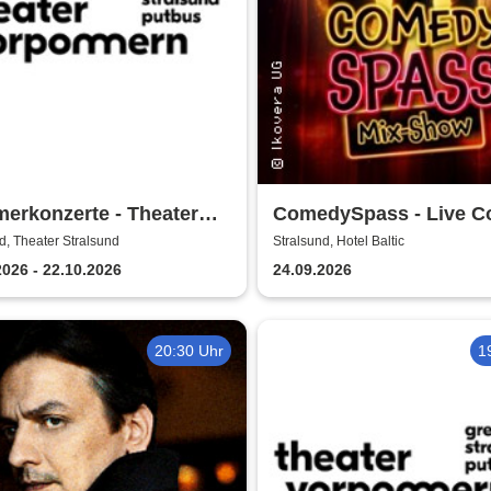
erkonzerte - Theater
ComedySpass - Live 
ommern
Mix-Show
d, Theater Stralsund
Stralsund, Hotel Baltic
2026 - 22.10.2026
24.09.2026
20:30 Uhr
1