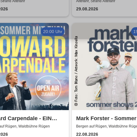
 Strand Altefähr
Altefähr, Strand Altefähr
2026
29.08.2026
20:00 Uhr
1
rd Carpendale - EIN
Mark Forster - Sommer
ER MIT EUCH – 2026
Shows 2026
auf Rügen, Waldbühne Rügen
Bergen auf Rügen, Waldbühne Rüg
2026
22.08.2026