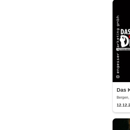
Das K
Mord
Bergen,
12.12.