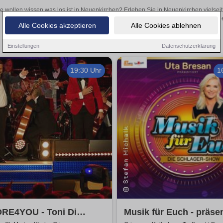
e wollen wissen was los ist in Neuenkirchen? Erleben Sie in Neuenkirchen vielsei
Theateraufführungen oder aufregende Veranstaltungen in Neuenkirchen 
Alle Cookies akzeptieren
Alle Cookies ablehnen
Einstellungen
Datenschutzerklärung
19:30 Uhr
1
RE4YOU - Toni Di
Musik für Euch - präsen