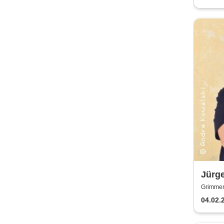
Jürge
Sexte
Grimmen
Lesu
04.02.