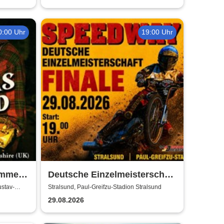
0:00 Uhr
19:00 Uhr
ummer
Deutsche Einzelmeisterschaft
Finale | MC Nordstern
ustav-
Stralsund, Paul-Greifzu-Stadion Stralsund
Stralsund
29.08.2026