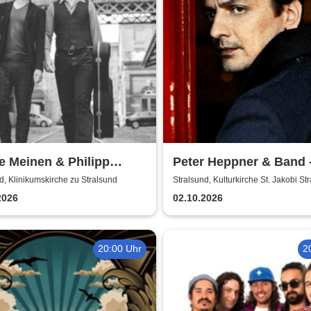
e Meinen & Philipp
Peter Heppner & Band 
ert | Konzert in
Akustik Tour 2026
d, Klinikumskirche zu Stralsund
Stralsund, Kulturkirche St. Jakobi St
kumskirche Strasund
2026
02.10.2026
20:00 Uhr
2