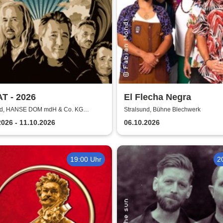
T - 2026
El Flecha Negra
nd, HANSE DOM mdH & Co. KG
Stralsund, Bühne Blechwerk
d
2026 - 11.10.2026
06.10.2026
19:00 Uhr
2