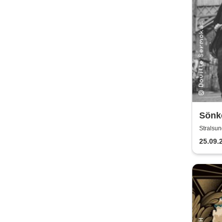
Sönk
Wiech
Stralsun
Klini
25.09.