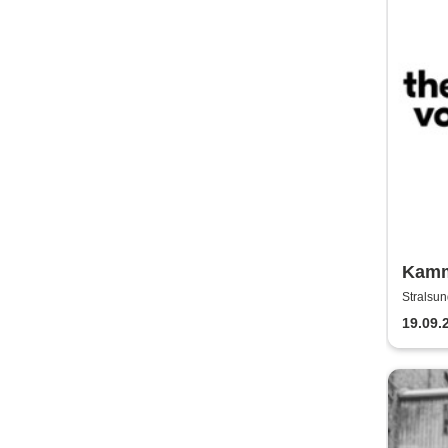
Kamm
Vorp
Stralsun
19.09.