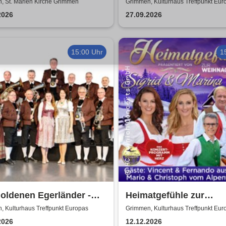
i & Pietro Pato
von Uta Bresan
, St. Marien Kirche Grimmen
Grimmen, Kulturhaus Treffpunkt Eur
2026
27.09.2026
15:00 Uhr
1
oldenen Egerländer -
Heimatgefühle zur
dien aus dem Egerland
Weihnachtszeit 2026 - 
, Kulturhaus Treffpunkt Europas
Grimmen, Kulturhaus Treffpunkt Eur
Konzertprogramm mit 
2026
12.12.2026