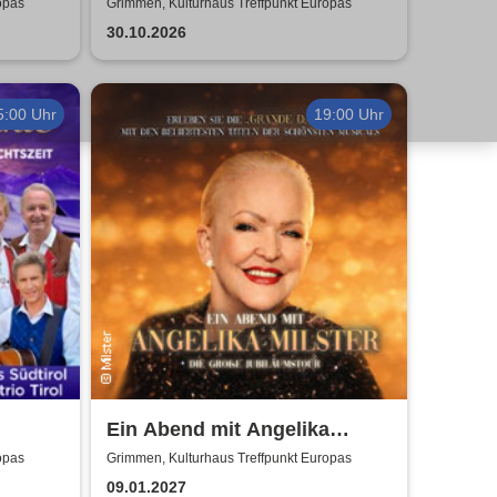
Sommerland Tour
opas
Grimmen, Kulturhaus Treffpunkt Europas
30.10.2026
5:00 Uhr
19:00 Uhr
Ein Abend mit Angelika
Das
Milster - Jubiläumstournee
opas
Grimmen, Kulturhaus Treffpunkt Europas
Herz
2027
09.01.2027