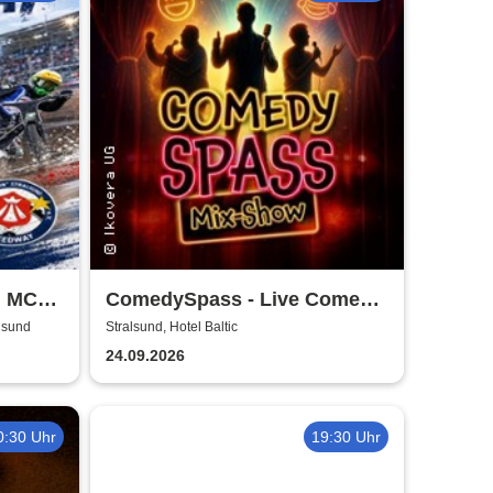
| MC
ComedySpass - Live Comedy
Mix-Show
alsund
Stralsund, Hotel Baltic
24.09.2026
0:30 Uhr
19:30 Uhr