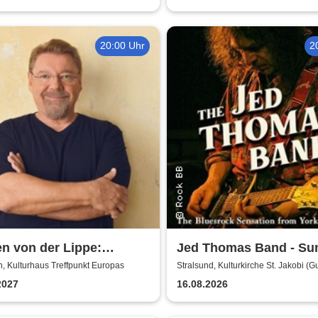
20:00 Uhr
2
n von der Lippe:
Jed Thomas Band - S
xtsextett - Comedy-
Tour 2026
, Kulturhaus Treffpunkt Europas
Stralsund, Kulturkirche St. Jakobi (G
Adolf-Saal)
ng
2027
16.08.2026