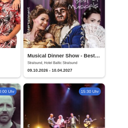
Musical Dinner Show - Best
of Musicals
Stralsund, Hotel Baltic Stralsund
09.10.2026 - 10.04.2027
0:00 Uhr
15:30 Uhr