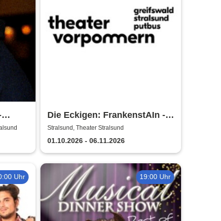
-
Die Eckigen: FrankenstAIn -
Theater Vorpommern
ralsund
Stralsund, Theater Stralsund
01.10.2026 - 06.11.2026
0:00 Uhr
19:00 Uhr