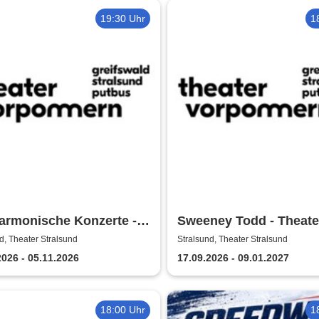
19:30 Uhr
1
armonische Konzerte -
Sweeney Todd - Theate
ter Vorpommern
Vorpommern
d, Theater Stralsund
Stralsund, Theater Stralsund
2026 - 05.11.2026
17.09.2026 - 09.01.2027
18:00 Uhr
1