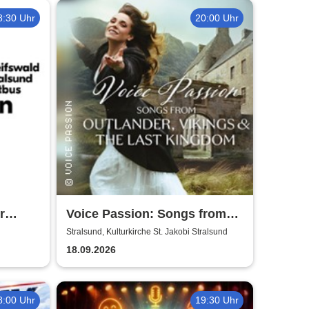
8:30 Uhr
20:00 Uhr
r
Voice Passion: Songs from
Outlander, Vikings & The Last
Stralsund, Kulturkirche St. Jakobi Stralsund
Kingdom
18.09.2026
8:00 Uhr
19:30 Uhr