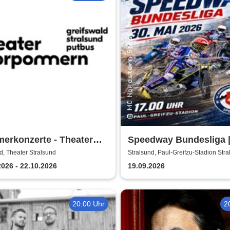
erkonzerte - Theater
Speedway Bundesliga 
ommern
Nordstern Stralsund
d, Theater Stralsund
Stralsund, Paul-Greifzu-Stadion Str
2026 - 22.10.2026
19.09.2026
20:00 Uhr
2