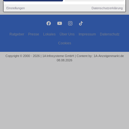
Einstellungen
Datenschutzerklärung
Ratgeber
Presse
Lokales
Über Uns
Impressum
Datenschutz
Cookies
Copyright © 2000 - 2026 | 1A Infosysteme GmbH | Content by: 1A-Anzeigenmarkt.de
08.08.2026