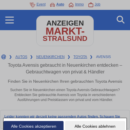
Event
Auto
Immo
Job
ANZEIGEN
MARKT-
STRALSUND
❯
AUTOS
❯
NEUENKIRCHEN
❯
TOYOTA
❯
AVENSIS
Toyota Avensis gebraucht in Neuenkirchen entdecken –
Gebrauchtwagen von privat & Händler
Finden Sie in Neuenkirchen Ihren gebrauchten Toyota Avensis
Suchen Sie in Neuenkirchen einen Toyota Avensis Gebrauchtwagen?
Entdecken Sie gebrauchte Avensis von Toyota in verschiedenen
Ausführungen und Preisklassen von privat und vom Händler.
Leider konnten wir derzeit keine passenden Autos finden. Schauen Sie
bald wieder vorbei!
Alle Cookies akzeptieren
Alle Cookies ablehnen