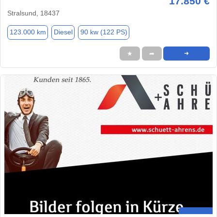
17.850 €
Stralsund, 18437
123.000 km
Diesel
90 kw (122 PS)
★
➦
➜