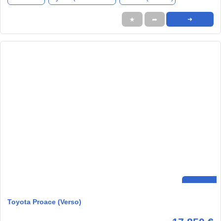
★
➦
➜
Toyota Proace (Verso)