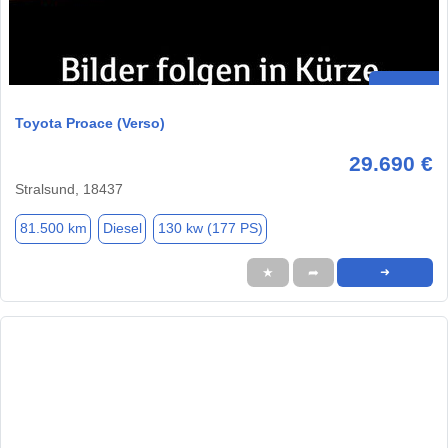
Toyota Proace (Verso)
29.690 €
Stralsund, 18437
81.500 km
Diesel
130 kw (177 PS)
★
➦
➜