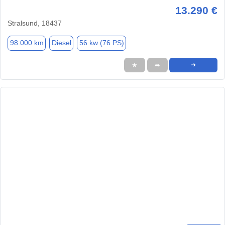
13.290 €
Stralsund, 18437
98.000 km
Diesel
56 kw (76 PS)
★
➦
➜