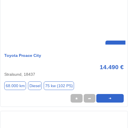
Toyota Proace City
14.490 €
Stralsund, 18437
68.000 km
Diesel
75 kw (102 PS)
★
➦
➜