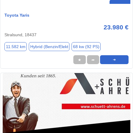
Toyota Yaris
23.980 €
Stralsund, 18437
11.582 km
Hybrid (Benzin/Elekt
68 kw (92 PS)
★
➦
➜