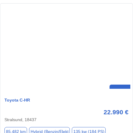
Toyota C-HR
22.990 €
Stralsund, 18437
85.482 km
Hybrid (Benzin/Elekt
135 kw (184 PS)