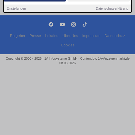
Einstellungen
Datenschutzerklärung
Ratgeber
Presse
Lokales
Über Uns
Impressum
Datenschutz
Cookies
Copyright © 2000 - 2026 | 1A Infosysteme GmbH | Content by: 1A-Anzeigenmarkt.de
08.08.2026