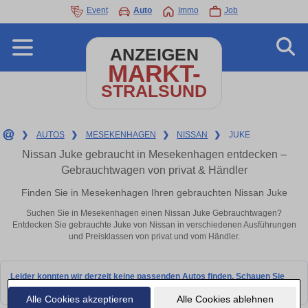
Event
Auto
Immo
Job
ANZEIGEN
MARKT-
STRALSUND
❯
AUTOS
❯
MESEKENHAGEN
❯
NISSAN
❯
JUKE
Nissan Juke gebraucht in Mesekenhagen entdecken –
Gebrauchtwagen von privat & Händler
Finden Sie in Mesekenhagen Ihren gebrauchten Nissan Juke
Suchen Sie in Mesekenhagen einen Nissan Juke Gebrauchtwagen?
Entdecken Sie gebrauchte Juke von Nissan in verschiedenen Ausführungen
und Preisklassen von privat und vom Händler.
Leider konnten wir derzeit keine passenden Autos finden. Schauen Sie
bald wieder vorbei!
Alle Cookies akzeptieren
Alle Cookies ablehnen