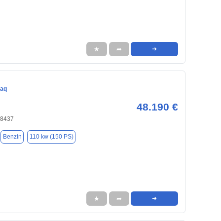
★
➦
➜
iaq
48.190 €
18437
Benzin
110 kw (150 PS)
★
➦
➜