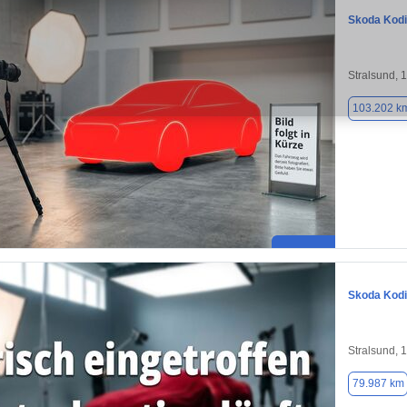
Skoda Kod
Stralsund, 
103.202 k
Skoda Kod
Stralsund, 
79.987 km