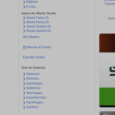
Leven
❯ Oldtimer
❯ E-Auto
Autos der Marke Skoda
❯ Skoda Fabia (3)
Such
❯ Skoda Karoq (4)
❯ Skoda Octavia (8)
❯ Skoda Superb (6)
Alle Marken
Messen & Events
Experten finden
Orte im Umkreis
❯ Stralsund
❯ Grimmen
❯ Sundhagen
❯ Süderholz
❯ Steinhagen
❯ Neuenkirchen
❯ Garz/Rügen
❯ Samtens