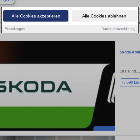
hagen
Finden Sie in Levenhagen Ihren gebra
Alle Cookies akzeptieren
Alle Cookies ablehnen
en Sie in Levenhagen einen Skoda Kodiaq Gebrauchtwagen? Entdecken Sie gebr
Preisklassen von privat und vom
Einstellungen
Datenschutzerklärung
Skoda Kod
Stralsund, 
75.090 km