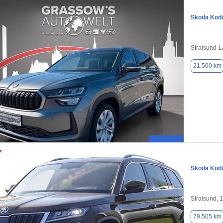
Skoda Kod
Stralsund-
21.500 km
Skoda Kod
Stralsund, 
79.505 km