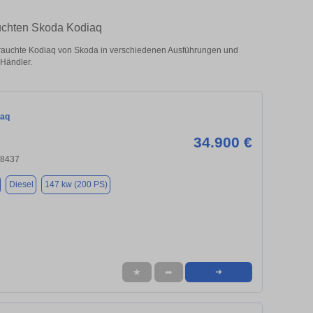
uchten Skoda Kodiaq
auchte Kodiaq von Skoda in verschiedenen Ausführungen und
 Händler.
iaq
34.900 €
18437
Diesel
147 kw (200 PS)
★
➦
➜