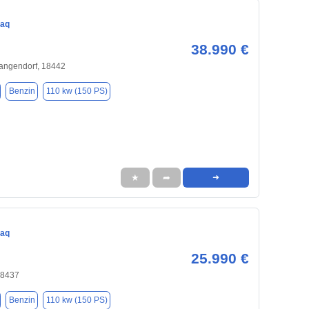
iaq
38.990 €
Langendorf, 18442
Benzin
110 kw (150 PS)
★
➦
➜
iaq
25.990 €
18437
Benzin
110 kw (150 PS)