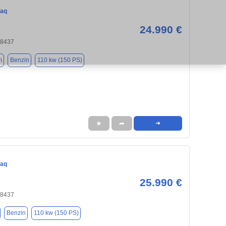
iaq
24.990 €
18437
m
Benzin
110 kw (150 PS)
★
➦
➜
iaq
25.990 €
18437
Benzin
110 kw (150 PS)