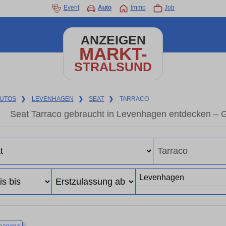
Event
Auto
Immo
Job
ANZEIGEN
MARKT-
STRALSUND
UTOS
❯
LEVENHAGEN
❯
SEAT
❯
TARRACO
Seat Tarraco gebraucht in Levenhagen entdecken – 
×