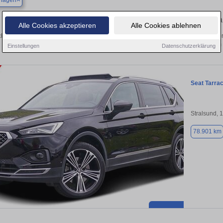
hagen
Finden Sie in Levenhagen Ihren gebra
Alle Cookies akzeptieren
Alle Cookies ablehnen
hen Sie in Levenhagen einen Seat Tarraco Gebrauchtwagen? Entdecken Sie gebr
Preisklassen von privat und vom
Einstellungen
Datenschutzerklärung
Seat Tarra
Stralsund, 
78.901 km