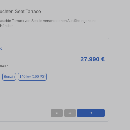
uchten Seat Tarraco
auchte Tarraco von Seat in verschiedenen Ausführungen und
 Händler.
co
27.990 €
18437
Benzin
140 kw (190 PS)
★
➦
➜