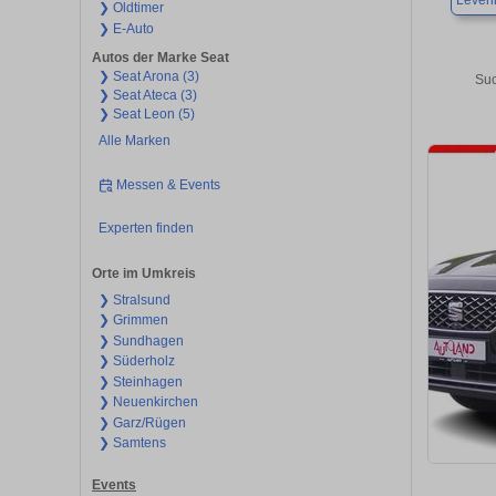
Leven
❯ Oldtimer
❯ E-Auto
Autos der Marke Seat
❯ Seat Arona (3)
Suc
❯ Seat Ateca (3)
❯ Seat Leon (5)
Alle Marken
Messen & Events
Experten finden
Orte im Umkreis
❯ Stralsund
❯ Grimmen
❯ Sundhagen
❯ Süderholz
❯ Steinhagen
❯ Neuenkirchen
❯ Garz/Rügen
❯ Samtens
Events