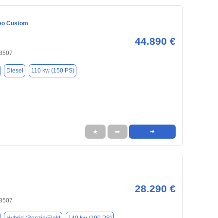
eo Custom
44.890 €
8507
Diesel
110 kw (150 PS)
★
➦
➜
28.290 €
8507