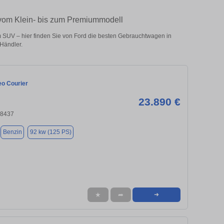
 vom Klein- bis zum Premiummodell
SUV – hier finden Sie von Ford die besten Gebrauchtwagen in
Händler.
eo Courier
23.890 €
18437
Benzin
92 kw (125 PS)
★
➦
➜