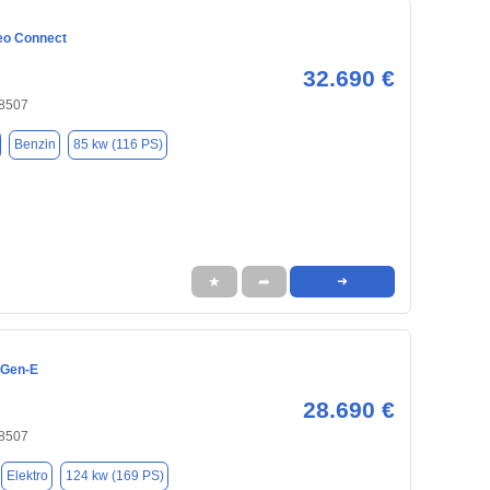
eo Connect
32.690 €
8507
Benzin
85 kw (116 PS)
★
➦
➜
 Gen-E
28.690 €
8507
Elektro
124 kw (169 PS)