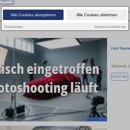
hagen
Finden Sie in Levenhagen Ihren gebrauchten Ford –
Alle Cookies akzeptieren
Alle Cookies ablehnen
ecken Sie in Levenhagen gebrauchte Ford Fahrzeuge. Von Kleinwagen bis hin zum 
Levenhagen von privat und vom 
Einstellungen
Datenschutzerklärung
Ford Tourn
Stralsund, 
8.547 km