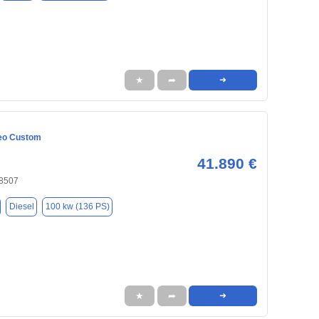
★
➦
➜
eo Custom
41.890 €
8507
Diesel
100 kw (136 PS)
★
➦
➜