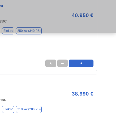
rer
40.950 €
8507
Elektro
250 kw (340 PS)
★
➦
➜
38.990 €
8507
Elektro
210 kw (286 PS)