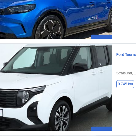
Ford Tourn
Stralsund, 
9.745 km