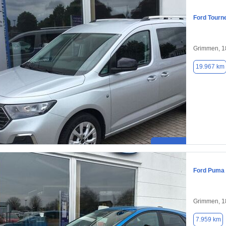
Ford Tourn
Grimmen, 1
19.967 km
Ford Puma
Grimmen, 1
7.959 km