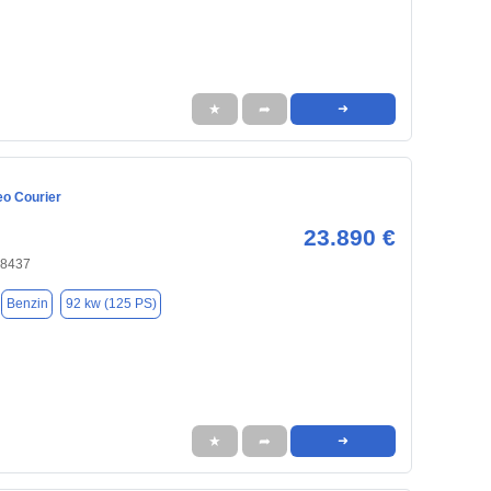
★
➦
➜
eo Courier
23.890 €
18437
Benzin
92 kw (125 PS)
★
➦
➜