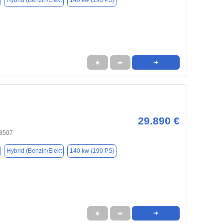
Hybrid (Benzin/Elekt
140 kw (190 PS)
★
➦
➜
29.890 €
8507
Hybrid (Benzin/Elekt
140 kw (190 PS)
★
➦
➜