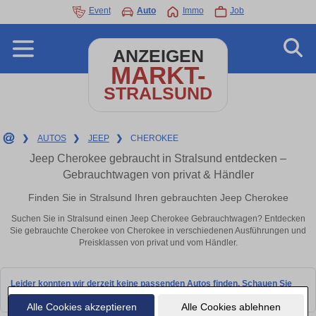
Event
Auto
Immo
Job
ANZEIGEN
MARKT-
STRALSUND
❯
AUTOS
❯
JEEP
❯
CHEROKEE
Jeep Cherokee gebraucht in Stralsund entdecken –
Gebrauchtwagen von privat & Händler
Finden Sie in Stralsund Ihren gebrauchten Jeep Cherokee
Suchen Sie in Stralsund einen Jeep Cherokee Gebrauchtwagen? Entdecken
Sie gebrauchte Cherokee von Cherokee in verschiedenen Ausführungen und
Preisklassen von privat und vom Händler.
Leider konnten wir derzeit keine passenden Autos finden. Schauen Sie
bald wieder vorbei!
Alle Cookies akzeptieren
Alle Cookies ablehnen