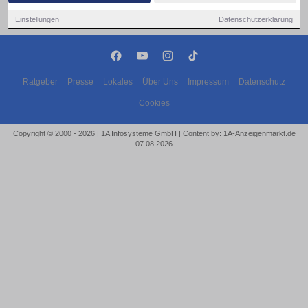
Einstellungen
Datenschutzerklärung
Ratgeber
Presse
Lokales
Über Uns
Impressum
Datenschutz
Cookies
Copyright © 2000 - 2026 | 1A Infosysteme GmbH | Content by: 1A-Anzeigenmarkt.de
07.08.2026