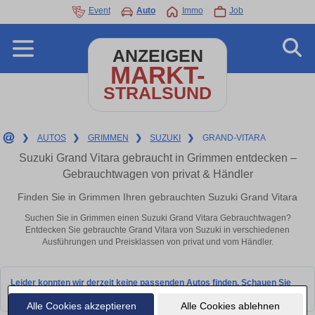
Event
Auto
Immo
Job
ANZEIGEN
MARKT-
STRALSUND
❯
AUTOS
❯
GRIMMEN
❯
SUZUKI
❯
GRAND-VITARA
Suzuki Grand Vitara gebraucht in Grimmen entdecken –
Gebrauchtwagen von privat & Händler
Finden Sie in Grimmen Ihren gebrauchten Suzuki Grand Vitara
Suchen Sie in Grimmen einen Suzuki Grand Vitara Gebrauchtwagen?
Entdecken Sie gebrauchte Grand Vitara von Suzuki in verschiedenen
Ausführungen und Preisklassen von privat und vom Händler.
Leider konnten wir derzeit keine passenden Autos finden. Schauen Sie
bald wieder vorbei!
Alle Cookies akzeptieren
Alle Cookies ablehnen