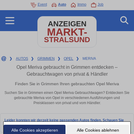
Event
Auto
Immo
Job
ANZEIGEN
MARKT-
STRALSUND
❯
AUTOS
❯
GRIMMEN
❯
OPEL
❯
MERIVA
Opel Meriva gebraucht in Grimmen entdecken –
Gebrauchtwagen von privat & Händler
Finden Sie in Grimmen Ihren gebrauchten Opel Meriva
Suchen Sie in Grimmen einen Opel Meriva Gebrauchtwagen? Entdecken Sie
gebrauchte Meriva von Opel in verschiedenen Ausführungen und
Preisklassen von privat und vom Händler.
Leider konnten wir derzeit keine passenden Autos finden. Schauen Sie
bald wieder vorbei!
Alle Cookies akzeptieren
Alle Cookies ablehnen