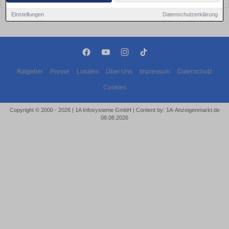
Einstellungen
Datenschutzerklärung
Ratgeber
Presse
Lokales
Über Uns
Impressum
Datenschutz
Cookies
Copyright © 2000 - 2026 | 1A Infosysteme GmbH | Content by: 1A-Anzeigenmarkt.de
08.08.2026