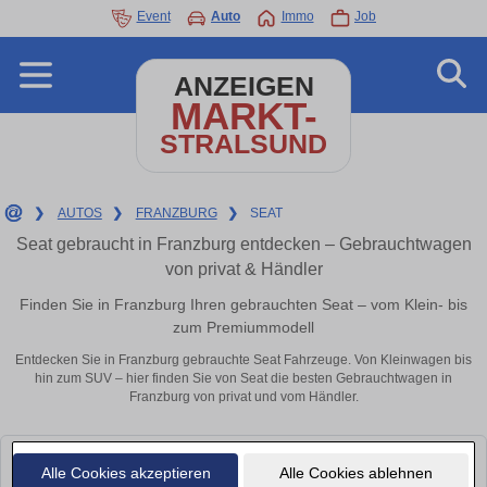
Event
Auto
Immo
Job
ANZEIGEN
MARKT-
STRALSUND
❯
AUTOS
❯
FRANZBURG
❯
SEAT
Seat gebraucht in Franzburg entdecken – Gebrauchtwagen
von privat & Händler
Finden Sie in Franzburg Ihren gebrauchten Seat – vom Klein- bis
zum Premiummodell
Entdecken Sie in Franzburg gebrauchte Seat Fahrzeuge. Von Kleinwagen bis
hin zum SUV – hier finden Sie von Seat die besten Gebrauchtwagen in
Franzburg von privat und vom Händler.
Leider konnten wir derzeit keine passenden Autos finden. Schauen Sie
Alle Cookies akzeptieren
Alle Cookies ablehnen
bald wieder vorbei!