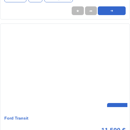
★
➦
➜
Ford Transit
11.500 €