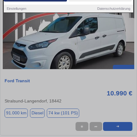
Einstellungen
Datenschutzerklärung
Ford Transit
10.990 €
Stralsund-Langendorf, 18442
91.000 km
Diesel
74 kw (101 PS)
★
➦
➜