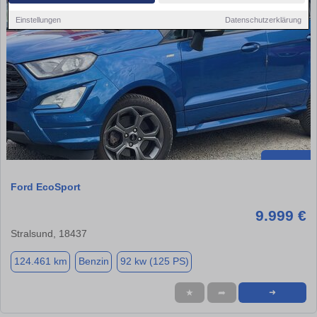
Einstellungen
Datenschutzerklärung
Ford EcoSport
9.999 €
Stralsund, 18437
124.461 km
Benzin
92 kw (125 PS)
★
➦
➜