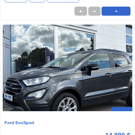
★
➦
➜
Ford EcoSport
14.890 €