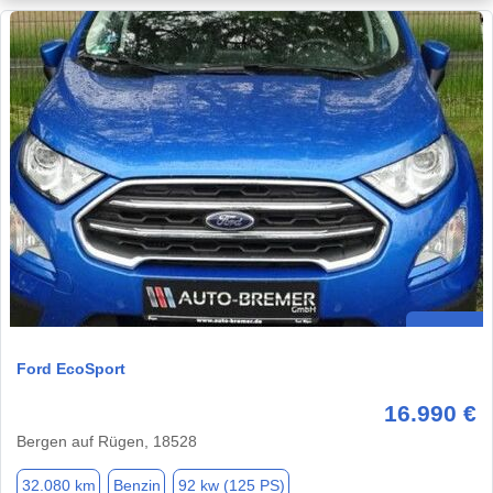
Ford EcoSport
16.990 €
Bergen auf Rügen, 18528
32.080 km
Benzin
92 kw (125 PS)