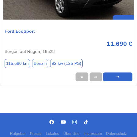
Ford EcoSport
11.690 €
Bergen auf Rügen, 18528
115.680 km
Benzin
92 kw (125 PS)
★
➦
➜
Ratgeber
Presse
Lokales
Über Uns
Impressum
Datenschutz