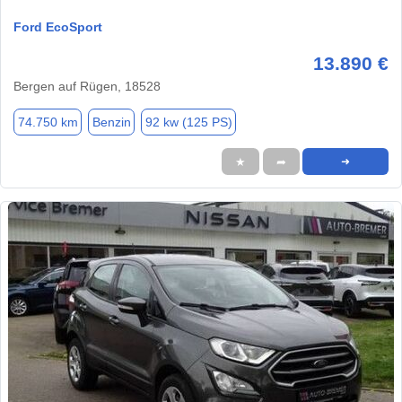
Ford EcoSport
13.890 €
Bergen auf Rügen, 18528
74.750 km
Benzin
92 kw (125 PS)
★
➦
➜