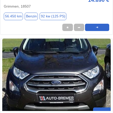
Grimmen, 18507
56.450 km
Benzin
92 kw (125 PS)
★
➦
➜