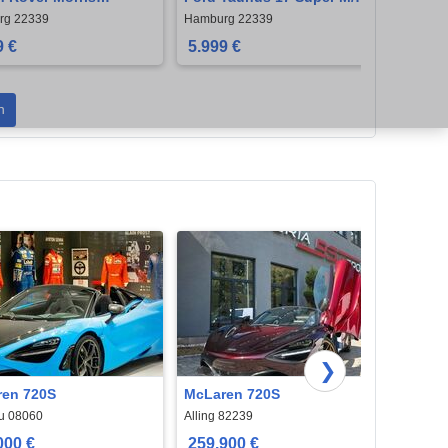
1000
Projekt 90%
W113
rg 22339
Hamburg 22339
Hambu
9 €
5.999 €
119.
n
❯
en 720S
McLaren 720S
McLa
u 08060
Alling 82239
Lohne 
000 €
259.900 €
124.