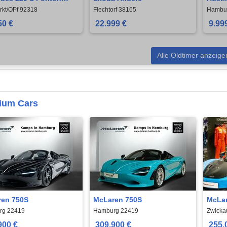
Oldtimer H-Kennz.
Minor
kt/OPf 92318
Flechtorf 38165
Hambu
reit
50 €
22.999 €
9.99
Alle Oldtimer anzeige
ium Cars
en 750S
McLaren 750S
McLar
rg 22419
Hamburg 22419
Zwicka
900 €
309.900 €
255.