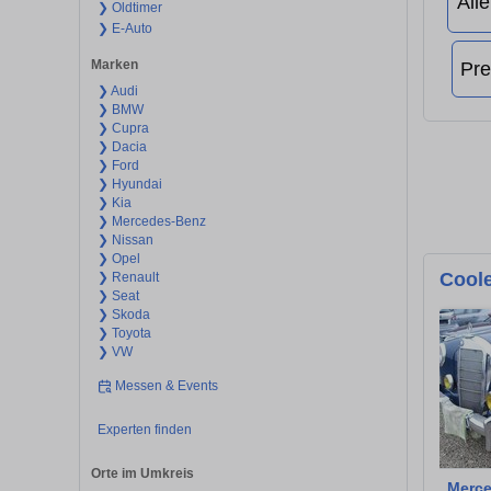
❯ Oldtimer
❯ E-Auto
Marken
❯ Audi
❯ BMW
❯ Cupra
❯ Dacia
❯ Ford
❯ Hyundai
❯ Kia
❯ Mercedes-Benz
❯ Nissan
❯ Opel
Coole
❯ Renault
❯ Seat
❯ Skoda
❯ Toyota
❯ VW
Messen & Events
Experten finden
Orte im Umkreis
Merce