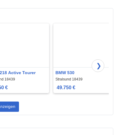
❯
18 Active Tourer
BMW 530
BMW 
und 18439
Stralsund 18439
Strals
50 €
49.750 €
38.6
nzeigen