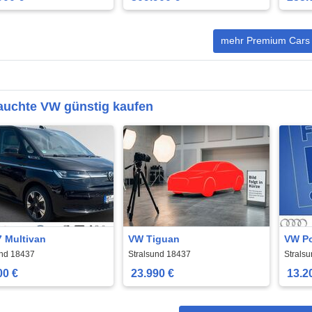
mehr Premium Cars
auchte VW günstig kaufen
 Multivan
VW Tiguan
VW P
und 18437
Stralsund 18437
Strals
00 €
23.990 €
13.2