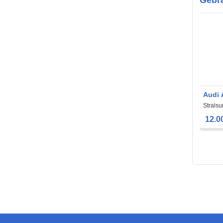
Audi 
Strals
12.0