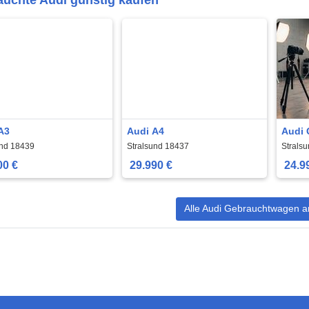
A3
Audi A4
Audi 
und 18439
Stralsund 18437
Strals
00 €
29.990 €
24.9
Alle Audi Gebrauchtwagen a