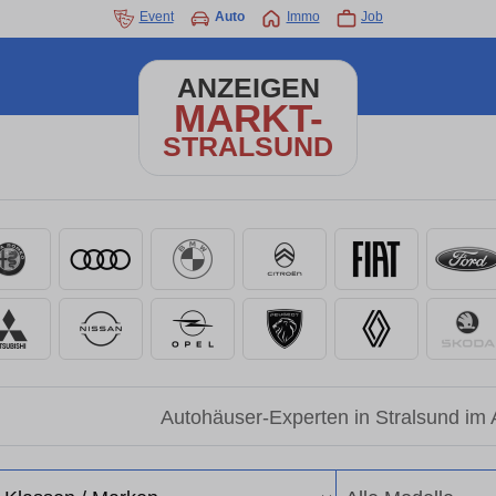
Event
Auto
Immo
Job
ANZEIGEN
MARKT-
STRALSUND
Autohäuser-Experten in Stralsund im