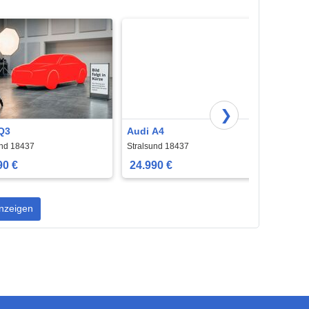
❯
Q3
Audi A4
Audi 
und 18437
Stralsund 18437
Strals
90 €
24.990 €
28.9
nzeigen