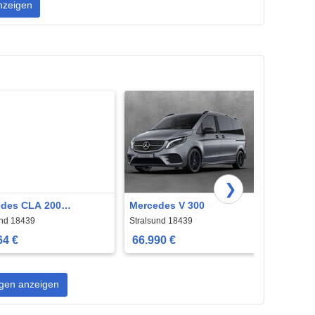
nzeigen
❯
des CLA 200
Mercedes V 300
Merce
ing Brake
und 18439
Stralsund 18439
Strals
64 €
66.990 €
22.1
gen anzeigen