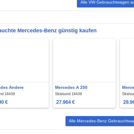
Alle VW-Gebrauchtwagen a
auchte Mercedes-Benz günstig kaufen
des Andere
Mercedes A 250
Merce
Shoot
und 18439
Stralsund 18439
Strals
90 €
27.964 €
28.9
Alle Mercedes-Benz Gebrauchtwa