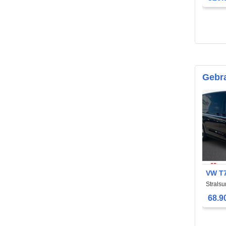
Gebr
VW T7
Strals
68.9