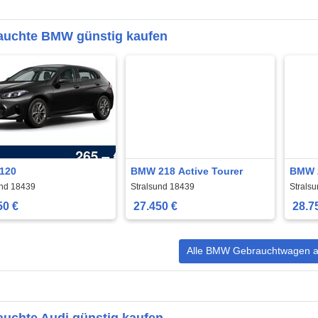
auchte BMW günstig kaufen
120
BMW 218 Active Tourer
BMW 2
und 18439
Stralsund 18439
Strals
50 €
27.450 €
28.7
Alle BMW Gebrauchtwagen a
uchte Audi günstig kaufen