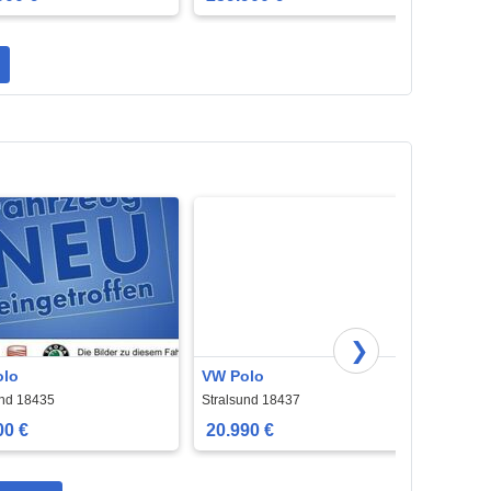
❯
olo
VW Polo
VW T
und 18435
Stralsund 18437
Strals
00 €
20.990 €
25.9