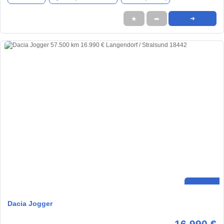
★
➦
➜
Dacia Jogger
16.990 €