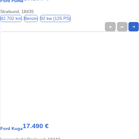
Ford Puma
Stralsund, 18435
42.702 km
Benzin
92 kw (125 PS)
★
➦
➜
17.490 €
Ford Kuga