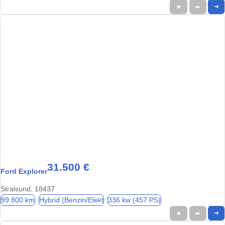
★
➦
➜
31.500 €
Ford Explorer
Stralsund, 18437
99.800 km
Hybrid (Benzin/Elekt
336 kw (457 PS)
★
➦
➜