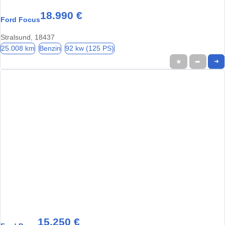
18.990 €
Ford Focus
Stralsund, 18437
25.008 km
Benzin
92 kw (125 PS)
★
➦
➜
15.250 €