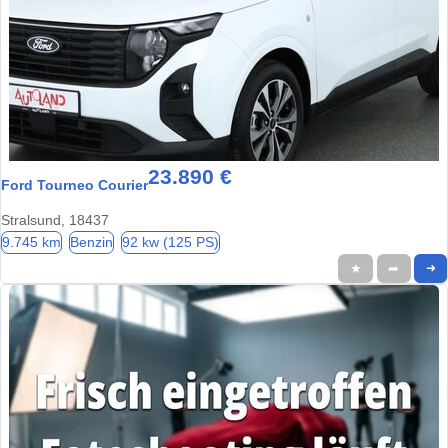
23.890 €
Ford Tourneo Courier
Stralsund, 18437
9.745 km
Benzin
92 kw (125 PS)
★
➦
➜