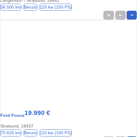
Langendorf / Stralsund, 18442
36.500 km
Benzin
110 kw (150 PS)
★
➦
➜
19.990 €
Ford Focus
Stralsund, 18437
70.626 km
Benzin
110 kw (150 PS)