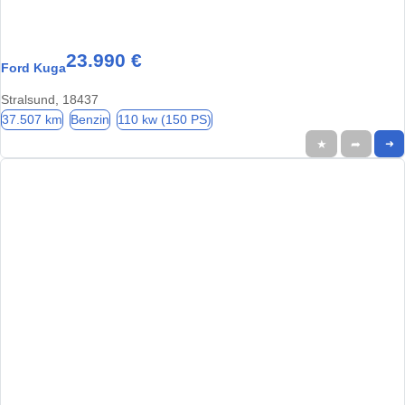
23.990 €
Ford Kuga
Stralsund, 18437
37.507 km
Benzin
110 kw (150 PS)
★
➦
➜