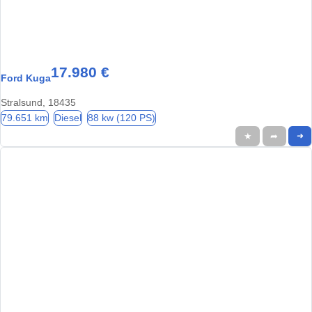
17.980 €
Ford Kuga
Stralsund, 18435
79.651 km
Diesel
88 kw (120 PS)
★
➦
➜