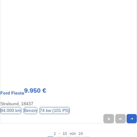
9.950 €
Ford Fiesta
Stralsund, 18437
84.000 km
Benzin
74 kw (101 PS)
★
➦
➜
1 - 10 von 24