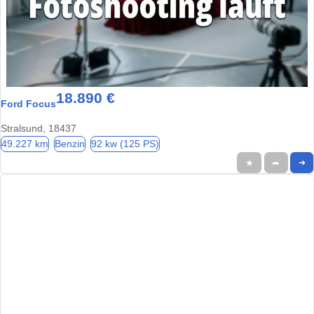
18.890 €
Ford Focus
Stralsund, 18437
49.227 km
Benzin
92 kw (125 PS)
★
➦
➜