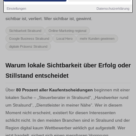
Potenzielle Kunden suchen ihre Anbieter im Internet – und
Einstellungen
Datenschutzerklärung
entscheiden dort in Sekunden. Wer in diesem Moment nicht
sichtbar ist, verliert. Wer sichtbar ist, gewinnt.
Sichtbarkeit Stralsund
Online-Marketing regional
Google Business Stralsund
Local Hero
mehr Kunden gewinnen
digitale Präsenz Stralsund
Warum lokale Sichtbarkeit über Erfolg oder
Stillstand entscheidet
Über
80 Prozent aller Kaufentscheidungen
beginnen mit einer
lokalen Suche – „Steuerberater in Stralsund“, „Handwerker rund
um Stralsund“, „Dienstleister in meiner Nähe“. Wer in diesem
Moment nicht erscheint, existiert für diesen Interessenten
schlicht nicht. In den meisten Branchen sind in Stralsund und der
Region digital kaum Wettbewerber wirklich gut aufgestellt. Wer
jetzt handelt, sichert sich einen messbaren Vorsprung.