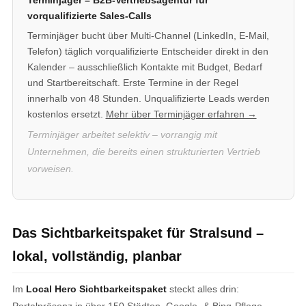
Terminjäger – B2B-Vertriebsagentur für
vorqualifizierte Sales-Calls
Terminjäger bucht über Multi-Channel (LinkedIn, E-Mail,
Telefon) täglich vorqualifizierte Entscheider direkt in den
Kalender – ausschließlich Kontakte mit Budget, Bedarf
und Startbereitschaft. Erste Termine in der Regel
innerhalb von 48 Stunden. Unqualifizierte Leads werden
kostenlos ersetzt.
Mehr über Terminjäger erfahren →
Terminjäger arbeitet selektiv – vorrangig mit
Unternehmen, die bereits einen strukturierten Vertrieb
vorweisen.
Das Sichtbarkeitspaket für Stralsund –
lokal, vollständig, planbar
Im
Local Hero Sichtbarkeitspaket
steckt alles drin:
Portalpräsenz in über 150 Städten, Google- & Bing-Pflege,