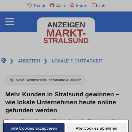
Event
Auto
Immo
Job
ANZEIGEN
MARKT-
STRALSUND
❯
ANBIETEN
❯
LOKALE-SICHTBARKEIT
Lokale Sichtbarkeit · Stralsund & Region
Mehr Kunden in Stralsund gewinnen –
wie lokale Unternehmen heute online
gefunden werden
Wer ein Unternehmen in Stralsund oder der Region betreibt,
kennt das: Gute Arbeit allein bringt keine neuen Aufträge mehr.
Alle Cookies akzeptieren
Alle Cookies ablehnen