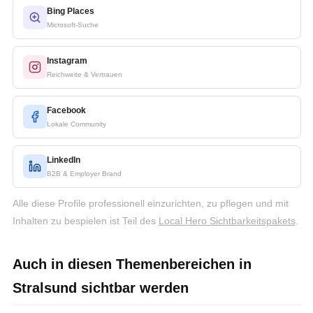
Bing Places
Microsoft-Suche
Instagram
Reichweite & Vertrauen
Facebook
Lokale Community
LinkedIn
B2B & Employer Brand
Alle diese Profile professionell einzurichten, zu pflegen und mit
Inhalten zu bespielen ist Teil des
Local Hero Sichtbarkeitspakets
.
Auch in diesen Themenbereichen in
Stralsund sichtbar werden